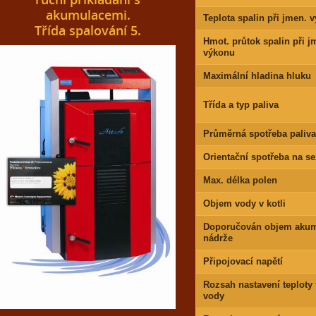
akumulacemi.
Teplota spalin při jmen. 
Třída spalování 5.
Hmot. průtok spalin při j
výkonu
Maximální hladina hluku
Třída a typ paliva
Průměrná spotřeba paliva
Orientační spotřeba na s
Max. délka polen
Objem vody v kotli
Doporučován objem akum
nádrže
Připojovací napětí
Rozsah nastavení teploty
vody