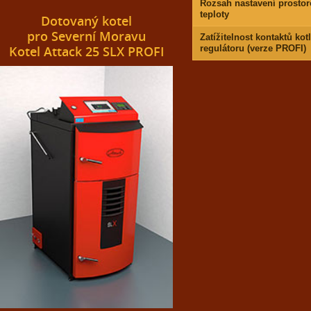
Rozsah nastavení prostor
teploty
Dotovaný kotel
pro Severní Moravu
Zatížitelnost kontaktů ko
Kotel Attack 25 SLX PROFI
regulátoru (verze PROFI)