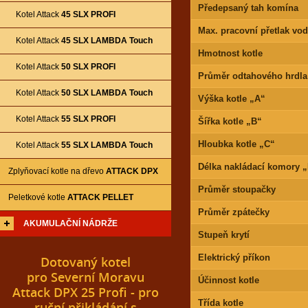
Předepsaný tah komína
Kotel Attack
45 SLX PROFI
Max. pracovní přetlak vo
Kotel Attack
45 SLX LAMBDA Touch
Hmotnost kotle
Kotel Attack
50 SLX PROFI
Průměr odtahového hrdla
Kotel Attack
50 SLX LAMBDA Touch
Výška kotle „A“
Kotel Attack
55 SLX PROFI
Šířka kotle „B“
Hloubka kotle „C“
Kotel Attack
55 SLX LAMBDA Touch
Délka nakládací komory 
Zplyňovací kotle na dřevo
ATTACK DPX
Průměr stoupačky
Peletkové kotle
ATTACK PELLET
Průměr zpátečky
AKUMULAČNÍ NÁDRŽE
Stupeň krytí
Elektrický příkon
Dotovaný kotel
pro Severní Moravu
Účinnost kotle
Attack DPX 25 Profi - pro
Třída kotle
ruční přikládání s