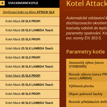
Kotel Attac
STACIONÁRNÍ KOTLE
Zplyňovací kotle na dřevo
ATTACK SLX
Automatické odstavení k
Kotel Attack
20 SLX PROFI
dochlazovacím okruhem p
tvarovky odolné do teplo
Kotel Attack
20 SLX LAMBDA Touch
parametry spalování. Kote
evr. normy EN 303-5.
Kotel Attack
25 SLX PROFI
Kotel Attack
25 SLX LAMBDA Touch
Parametry kotle
Kotel Attack
30 SLX PROFI
Jmenovitý výkon (verze
STANDARD)
Kotel Attack
30 SLX LAMBDA Touch
Rozsah výkonu (verze PR
Kotel Attack
35 SLX PROFI
verze LAMBDA)
Kotel Attack
35 SLX LAMBDA Touch
Výhřevná plocha
Kotel Attack
40 SLX PROFI
Objem palivové šachty
Rozměr přikládacích dvíř
Kotel Attack
40 SLX LAMBDA Touch