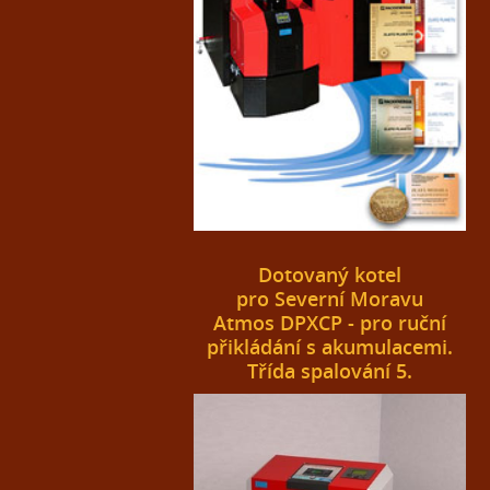
Dotovaný kotel
pro Severní Moravu
Atmos DPXCP - pro ruční
přikládání s akumulacemi.
Třída spalování 5.