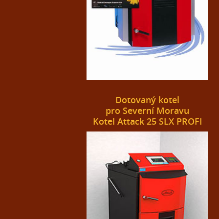
Dotovaný kotel
pro Severní Moravu
Kotel Attack 25 SLX PROFI