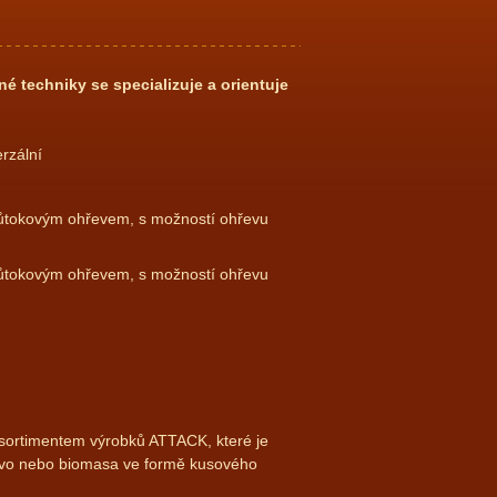
é techniky se specializuje a orientuje
erzální
ůtokovým ohřevem, s možností ohřevu
růtokovým ohřevem, s možností ohřevu
m sortimentem výrobků ATTACK, které je
alivo nebo biomasa ve formě kusového