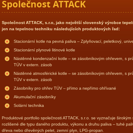
Společnost ATTACK
Společnost ATTACK, s.r.o, jako největší slovenský výrobce tepeln
jen na tepelnou techniku následujících produktových řad:
Stacionární kotle na pevná paliva – Zplyňovací, peletkový, univ
Stacionární plynové litinové kotle
Nástěnné kondenzační kotle – se zásobníkovým ohřevem, s pr
TÚV v extern. zásob
Nástěnné atmosférické kotle – se zásobníkovým ohřevem, s p
TÚV v extern. zásob
Zásobníky pro ohřev TÚV – přímo a nepřímo ohřívané
Akumulační zásobníky
Solární technika
Produktové portfolio společnosti ATTACK, s.r.o. se vyznačuje široký
rozlišené dle typu daného produktu, výkonu a druhu paliva – tuhé p
dřeva nebo dřevěných pelet, zemní plyn, LPG-propan.